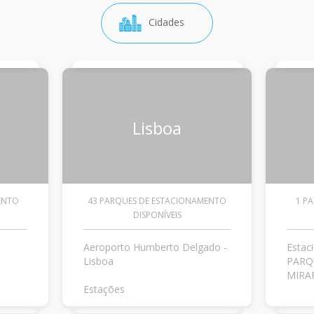
Cidades
Lisboa
ENTO
43 PARQUES DE ESTACIONAMENTO
1 P
DISPONÍVEIS
Aeroporto Humberto Delgado -
Estac
Lisboa
PARQ
MIRAF
Estações