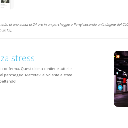
edio di una sosta di 24 ore in un parcheggio a Parigi secondo un'indagine del CL
o 2015).
za stress
 di conferma. Quest'ultima contiene tutte le
l parcheggio. Mettetevi al volante e state
aspettando!