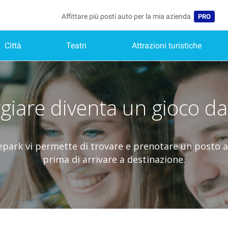
Affittare più posti auto per la mia azienda
PRO
Città
Teatri
Attrazioni turistiche
Lingua
Belgique 
België (N
iare diventa un gioco da
Deutschl
España (
park vi permette di trovare e prenotare un posto 
France (
prima di arrivare a destinazione.
Internati
Nederlan
Portugal 