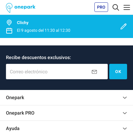
PRO
Clichy
El
9 agosto
del
11:30
al
12:30
Recibe descuentos exclusivos:
Correo electrónico
OK
Onepark
Opinión de los clientes
Onepark PRO
Alquilar varias plazas de parking para mi empresa
Ayuda
Convertirse en colaborador