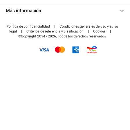
Contacto
Acceder a mi área de colaborador
Más información
Centro de ayuda
Blog
¿Cómo funciona?
Política de confidencialidad
|
Condiciones generales de uso y aviso
Guía de estacionamiento
legal
|
Criterios de referencia y clasificación
|
Cookies
|
Pagar el aparcamiento FLOW
©Copyright 2014 - 2026. Todos los derechos reservados