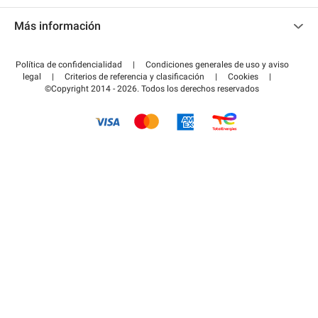
Contacto
Acceder a mi área de colaborador
Más información
Centro de ayuda
Blog
¿Cómo funciona?
Política de confidencialidad
|
Condiciones generales de uso y aviso
Guía de estacionamiento
legal
|
Criterios de referencia y clasificación
|
Cookies
|
Pagar el aparcamiento FLOW
©Copyright 2014 - 2026. Todos los derechos reservados