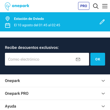
PRO
Estación de Oviedo
El
10 agosto
del
01:45
al
02:45
Recibe descuentos exclusivos:
Correo electrónico
OK
Onepark
Opinión de los clientes
Onepark PRO
Alquilar varias plazas de parking para mi empresa
Ayuda
Convertirse en colaborador