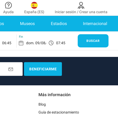
Ayuda
España (ES)
Iniciar sesión / Crear una cuenta
os
Museos
Estadios
Internacional
aborador
¿Necesitas ayuda?
de colaborador
¿Cómo funciona?
INICIAR SESIÓN
Fin
BUSCAR
06:45
07:45
Centro de ayuda
enes cuenta?
Guía de estacionamiento
Contacto
BENEFICIARME
as
Blog
de pago
Más información
as
Blog
Guía de estacionamiento