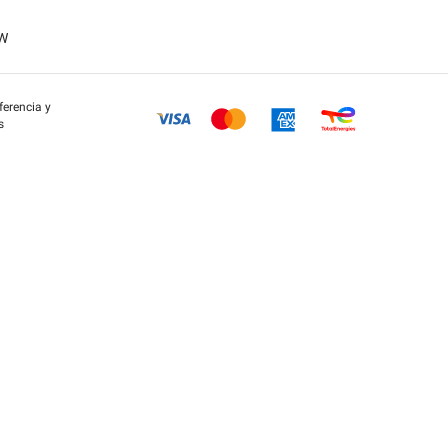
OW
eferencia y
s