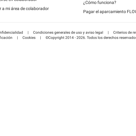
Schweiz (DE)
¿Cómo funciona?
 a mi área de colaborador
Pagar el aparcamiento FL
Suisse (FR)
onfidencialidad
|
Condiciones generales de uso y aviso legal
|
Criterios de r
ficación
|
Cookies
|
©Copyright 2014 - 2026. Todos los derechos reservado