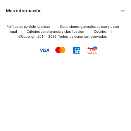
Contacto
Acceder a mi área de colaborador
Más información
Centro de ayuda
Blog
¿Cómo funciona?
Política de confidencialidad
|
Condiciones generales de uso y aviso
Guía de estacionamiento
legal
|
Criterios de referencia y clasificación
|
Cookies
|
Pagar el aparcamiento FLOW
©Copyright 2014 - 2026. Todos los derechos reservados