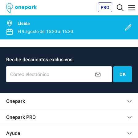
PRO
Lleida
El
9 agosto
del
15:30
al
16:30
Recibe descuentos exclusivos:
Correo electrónico
OK
Onepark
Opinión de los clientes
Onepark PRO
Alquilar varias plazas de parking para mi empresa
Ayuda
Convertirse en colaborador