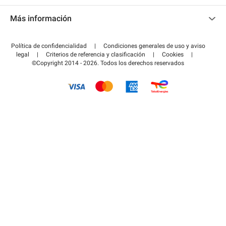
Contacto
Acceder a mi área de colaborador
Más información
Centro de ayuda
Blog
¿Cómo funciona?
Política de confidencialidad
|
Condiciones generales de uso y aviso
Guía de estacionamiento
legal
|
Criterios de referencia y clasificación
|
Cookies
|
Pagar el aparcamiento FLOW
©Copyright 2014 - 2026. Todos los derechos reservados