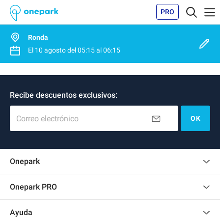
PRO
Ronda
El
10 agosto
del
05:15
al
06:15
Recibe descuentos exclusivos:
Correo electrónico
OK
Onepark
Opinión de los clientes
Onepark PRO
Alquilar varias plazas de parking para mi empresa
Ayuda
Convertirse en colaborador