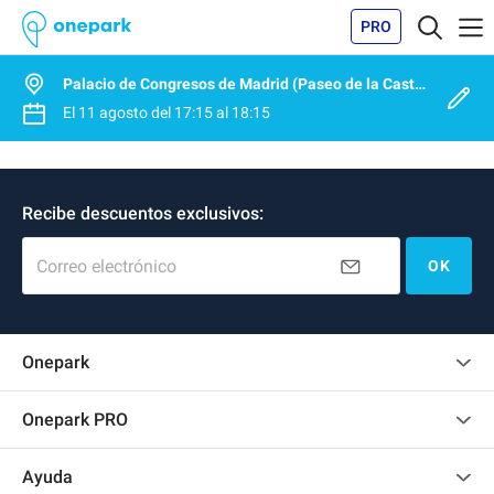
PRO
Palacio de Congresos de Madrid (Paseo de la Castellana)
El
11 agosto
del
17:15
al
18:15
Recibe descuentos exclusivos:
Correo electrónico
OK
Onepark
Opinión de los clientes
Onepark PRO
Alquilar varias plazas de parking para mi empresa
Ayuda
Convertirse en colaborador