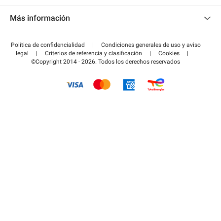
Contacto
Acceder a mi área de colaborador
Más información
Centro de ayuda
Blog
¿Cómo funciona?
Política de confidencialidad
|
Condiciones generales de uso y aviso
Guía de estacionamiento
legal
|
Criterios de referencia y clasificación
|
Cookies
|
Pagar el aparcamiento FLOW
©Copyright 2014 - 2026. Todos los derechos reservados