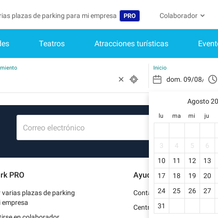
arias plazas de parking para mi empresa
Colaborador
PRO
des
Teatros
Atracciones turísticas
Event
Idioma
Convertirse en col
Mi Cuenta
Belgique (FR)
Acceder a mi área 
amiento
Inicio
België (NL)
¿Aún no ti
Regístrate.
Agosto 2
Deutschland (DE)
lu
ma
mi
ju
Mi perfil
France (FR)
Correo electrónico
Mis reserv
International (EN)
3
4
5
6
Mis datos 
10
11
12
13
Italia (IT)
rk PRO
Ayuda
17
18
19
20
Mis factur
Nederlands (NL)
24
25
26
27
r varias plazas de parking
Contacto
Portugal (PT)
i empresa
31
Centro de ayuda
irse en colaborador