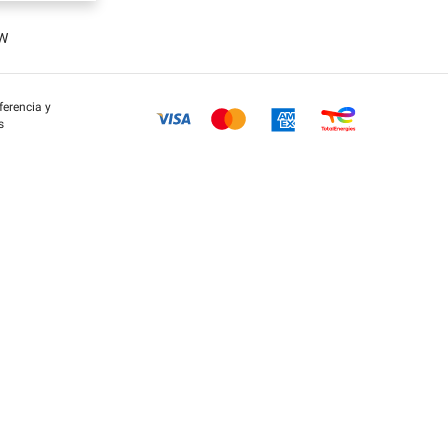
OW
eferencia y
s