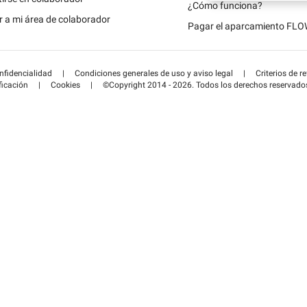
Schweiz (DE)
¿Cómo funciona?
 a mi área de colaborador
Pagar el aparcamiento FL
Suisse (FR)
onfidencialidad
|
Condiciones generales de uso y aviso legal
|
Criterios de r
ficación
|
Cookies
|
©Copyright 2014 - 2026. Todos los derechos reservado