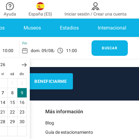
Ayuda
España (ES)
Iniciar sesión / Crear una cuenta
os
Museos
Estadios
Internacional
aborador
¿Necesitas ayuda?
de colaborador
¿Cómo funciona?
INICIAR SESIÓN
Fin
BUSCAR
10:00
11:00
Centro de ayuda
enes cuenta?
026
Guía de estacionamiento
vi
sá
do
Contacto
BENEFICIARME
1
2
as
Blog
7
8
9
de pago
14
15
16
Más información
21
22
23
as
28
29
30
Blog
Guía de estacionamiento