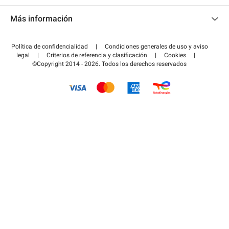
Contacto
Acceder a mi área de colaborador
Más información
Centro de ayuda
Blog
¿Cómo funciona?
Política de confidencialidad
|
Condiciones generales de uso y aviso
Guía de estacionamiento
legal
|
Criterios de referencia y clasificación
|
Cookies
|
Pagar el aparcamiento FLOW
©Copyright 2014 - 2026. Todos los derechos reservados