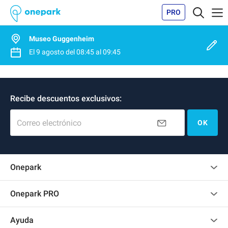
PRO
Museo Guggenheim
El
9 agosto
del
08:45
al
09:45
Recibe descuentos exclusivos:
Correo electrónico
OK
Onepark
Opinión de los clientes
Onepark PRO
Alquilar varias plazas de parking para mi empresa
Ayuda
Convertirse en colaborador