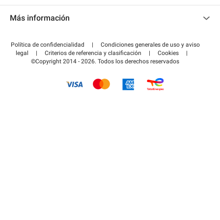
Contacto
Acceder a mi área de colaborador
Más información
Centro de ayuda
Blog
¿Cómo funciona?
Política de confidencialidad
|
Condiciones generales de uso y aviso
Guía de estacionamiento
legal
|
Criterios de referencia y clasificación
|
Cookies
|
Pagar el aparcamiento FLOW
©Copyright 2014 - 2026. Todos los derechos reservados