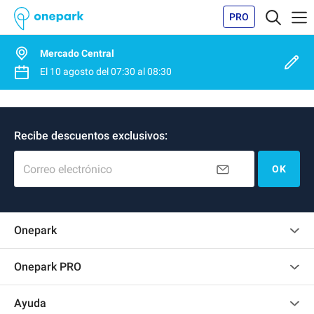
PRO
Mercado Central
El
10 agosto
del
07:30
al
08:30
Recibe descuentos exclusivos:
Correo electrónico
OK
Onepark
Opinión de los clientes
Onepark PRO
Alquilar varias plazas de parking para mi empresa
Ayuda
Convertirse en colaborador