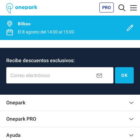
PRO
Bilbao
El
8 agosto
del
14:00
al
15:00
Recibe descuentos exclusivos:
Correo electrónico
OK
Onepark
Opinión de los clientes
Onepark PRO
Alquilar varias plazas de parking para mi empresa
Ayuda
Convertirse en colaborador