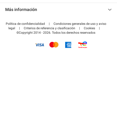
Contacto
Acceder a mi área de colaborador
Más información
Centro de ayuda
Blog
¿Cómo funciona?
Política de confidencialidad
|
Condiciones generales de uso y aviso
Guía de estacionamiento
legal
|
Criterios de referencia y clasificación
|
Cookies
|
Pagar el aparcamiento FLOW
©Copyright 2014 - 2026. Todos los derechos reservados