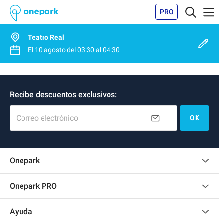
PRO
Teatro Real
El
10 agosto
del
03:30
al
04:30
Recibe descuentos exclusivos:
Correo electrónico
OK
Onepark
Opinión de los clientes
Onepark PRO
Alquilar varias plazas de parking para mi empresa
Ayuda
Convertirse en colaborador