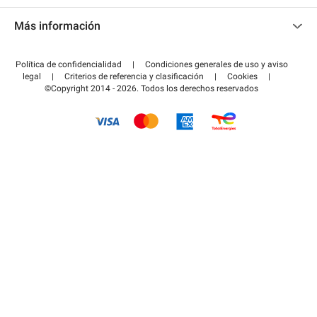
Contacto
Acceder a mi área de colaborador
Más información
Centro de ayuda
Blog
¿Cómo funciona?
Política de confidencialidad
|
Condiciones generales de uso y aviso
Guía de estacionamiento
legal
|
Criterios de referencia y clasificación
|
Cookies
|
Pagar el aparcamiento FLOW
©Copyright 2014 - 2026. Todos los derechos reservados