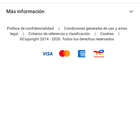
Contacto
Acceder a mi área de colaborador
Más información
Centro de ayuda
Blog
¿Cómo funciona?
Política de confidencialidad
|
Condiciones generales de uso y aviso
Guía de estacionamiento
legal
|
Criterios de referencia y clasificación
|
Cookies
|
Pagar el aparcamiento FLOW
©Copyright 2014 - 2026. Todos los derechos reservados