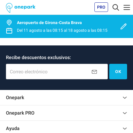
PRO
Aeropuerto de Girona-Costa Brava
Del
11 agosto
a las
08:15
al
18 agosto
a las
08:15
Recibe descuentos exclusivos:
Correo electrónico
OK
Onepark
Opinión de los clientes
Onepark PRO
Alquilar varias plazas de parking para mi empresa
Ayuda
Convertirse en colaborador