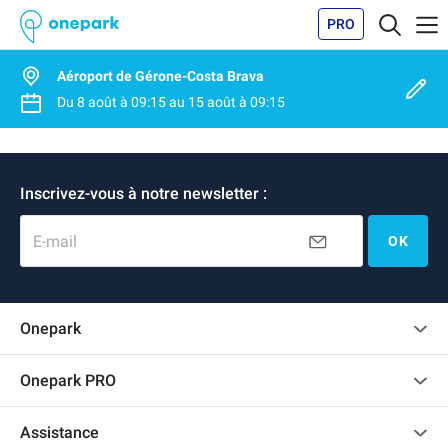
PRO
Aéroport de Gérone-Costa Brava
Du
8 août
à
09:15
au
15 août
à
09:15
Inscrivez-vous à notre newsletter :
E-mail
OK
Onepark
Charte des avis clients
Onepark PRO
Recrutement
Louer plusieurs places de parking pour mon entreprise
Assistance
Devenir partenaire