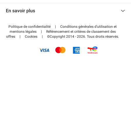
Nous contacter
Accéder à mon espace partenaire
En savoir plus
Centre d'aide
Blog
Comment ça marche ?
Politique de confidentialité
|
Conditions générales d'utilisation et
Wiki
mentions légales
|
Référencement et critères de classement des
Régler votre stationnement FLOW
offres
|
Cookies
|
©Copyright 2014 - 2026. Tous droits réservés.
Guide du stationnement