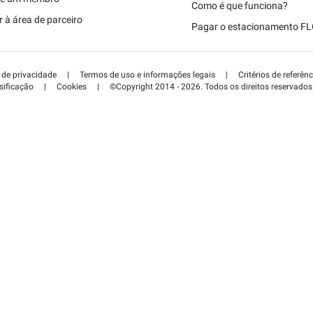
Schweiz (DE)
Como é que funciona?
 à área de parceiro
Pagar o estacionamento F
Suisse (FR)
a de privacidade
|
Termos de uso e informações legais
|
Critérios de referênc
sificação
|
Cookies
|
©Copyright 2014 - 2026. Todos os direitos reservados