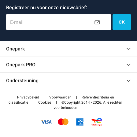
Registreer nu voor onze nieuwsbrief:
E-mail
OK
Onepark
Klantenbeoordelingen
Onepark PRO
Verschillende parkeerplaatsen huren voor mijn bedrijf
Ondersteuning
Word partner van Onepark
Neem contact met ons op
Toegang tot mijn partnergebied
Privacybeleid
|
Voorwaarden
|
Referentiecriteria en
Helpcentrum
classificatie
|
Cookies
|
©Copyright 2014 - 2026. Alle rechten
voorbehouden
Hoe het werkt
Betalen voor parkeren FLOW