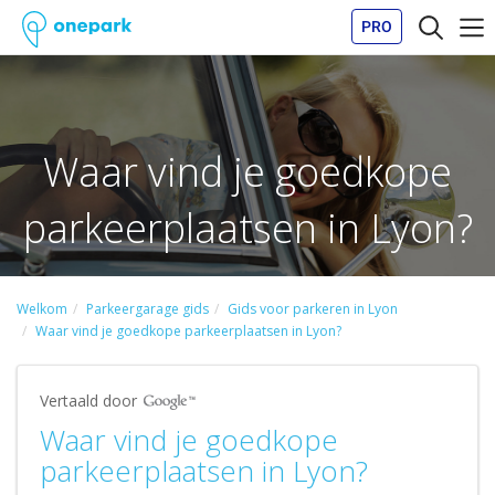
PRO
Waar vind je goedkope
parkeerplaatsen in Lyon?
Welkom
Parkeergarage gids
Gids voor parkeren in Lyon
Waar vind je goedkope parkeerplaatsen in Lyon?
Vertaald door
Waar vind je goedkope
parkeerplaatsen in Lyon?