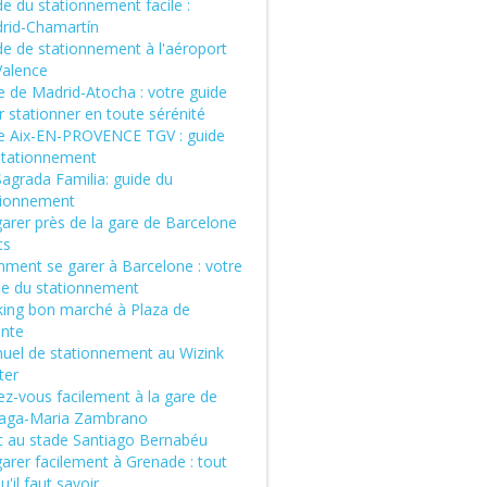
e du stationnement facile :
rid-Chamartín
de de stationnement à l'aéroport
Valence
e de Madrid-Atocha : votre guide
 stationner en toute sérénité
e Aix-EN-PROVENCE TGV : guide
stationnement
Sagrada Familia: guide du
tionnement
garer près de la gare de Barcelone
ts
ment se garer à Barcelone : votre
de du stationnement
king bon marché à Plaza de
ente
uel de stationnement au Wizink
ter
ez-vous facilement à la gare de
aga-Maria Zambrano
c au stade Santiago Bernabéu
arer facilement à Grenade : tout
u'il faut savoir