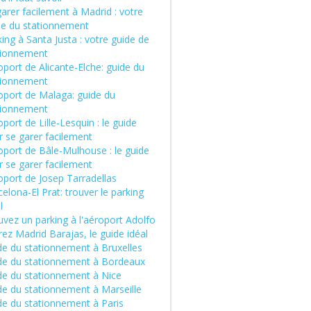
arer facilement à Madrid : votre
de du stationnement
ing à Santa Justa : votre guide de
tionnement
port de Alicante-Elche: guide du
tionnement
oport de Malaga: guide du
tionnement
port de Lille-Lesquin : le guide
r se garer facilement
oport de Bâle-Mulhouse : le guide
r se garer facilement
oport de Josep Tarradellas
elona-El Prat: trouver le parking
l
vez un parking à l'aéroport Adolfo
ez Madrid Barajas, le guide idéal
de du stationnement à Bruxelles
de du stationnement à Bordeaux
de du stationnement à Nice
de du stationnement à Marseille
de du stationnement à Paris