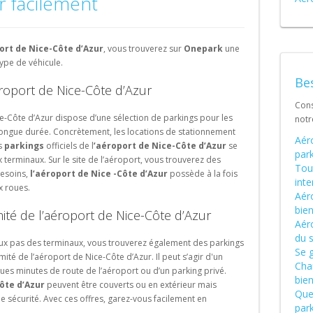
r facilement
Portugal (PT)
Schweiz (DE)
ort de Nice-Côte d’Azur
, vous trouverez sur
Onepark
une
ype de véhicule.
Bes
éroport de Nice-Côte d’Azur
Cons
e-Côte d’Azur dispose d’une sélection de parkings pour les
not
ongue durée. Concrètement, les locations de stationnement
Aér
es
parkings
officiels de l
’aéroport de Nice-Côte d’Azur
se
park
terminaux. Sur le site de l’aéroport, vous trouverez des
Tout
besoins,
l’aéroport de Nice -Côte d’Azur
possède à la fois
int
x roues.
Aéro
bien
mité de l’aéroport de Nice-Côte d’Azur
Aér
du 
ux pas des terminaux, vous trouverez également des parkings
Se g
ité de l’aéroport de Nice-Côte d’Azur. Il peut s’agir d'un
Char
ques minutes de route de l’aéroport ou d’un parking privé.
bien
ôte d’Azur
peuvent être couverts ou en extérieur mais
Quel
le sécurité. Avec ces offres, garez-vous facilement en
park