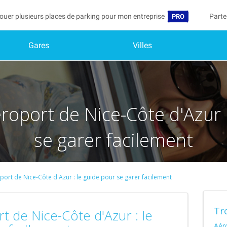
ouer plusieurs places de parking pour mon entreprise
Parte
PRO
Gares
Villes
Langue
Deven
Mo
Belgique (FR)
Accéd
België (NL)
Vo
In
éroport de Nice-Côte d'Azur 
Deutschland (D
Mo
España (ES)
se garer facilement
Me
France (FR)
Me
International (
oport de Nice-Côte d'Azur : le guide pour se garer facilement
Me
Italia (IT)
Tr
Nederlands (NL
rt de Nice-Côte d'Azur : le
Aér