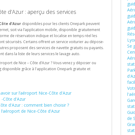
gui
Aéro
te d’Azur : aperçu des services
gui
Aéro
 Côte d’Azur
disponibles pour les clients Onepark peuvent
gui
nternet, soit via l’application mobile, disponible gratuitement
Rése
eforme de réservation indique et localise en temps réel les
Lyo
nt sécurisés. Certains offrent un service voiturier au dépose-
Se g
utres proposent des services de navette gratuits ou payants.
Cen
 dans la liste de leurs services le lavage auto.
Aér
éroport de Nice – Côte d’Azur ? Vous venez y déposer ou
sta
 disponible grâce à l'application Onepark gratuite et
Park
d'Az
fac
Vot
 savoir sur l’aéroport Nice-Côte d'Azur
l'aé
e -Côte d'Azur
Gare
Côte d'Azur : comment bien choisir ?
sta
l’aéroport de Nice-Côte d'Azur
Gui
de S
Gran
sta