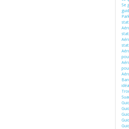
Se g
gui
Park
sta
Aéro
sta
Aér
sta
Aéro
pou
Aér
pou
Aér
Barc
idéa
Trou
Suar
Gui
Gui
Gui
Gui
Gui