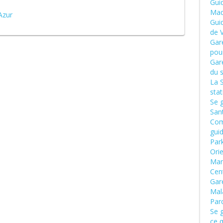
Guid
Mad
Azur
Gui
de 
Gar
pour
Gar
du 
La 
sta
Se 
San
Com
gui
Par
Ori
Man
Cen
Gar
Mal
Par
Se g
ce q