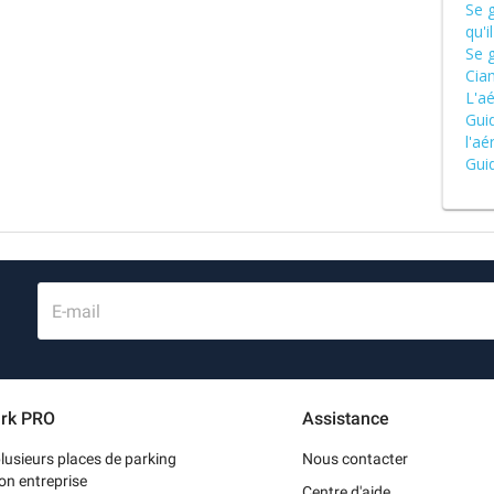
Se g
qu'i
Se 
Cia
L'a
Gui
l'aé
Gui
E-mail
rk PRO
Assistance
lusieurs places de parking
Nous contacter
on entreprise
Centre d'aide