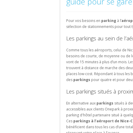
guide pour se gare
Parking
Parking
Parking
Parking
Hardbrücke
de
Aéroport
Bâle
Berne
Winterthur
Parking
Parking
Parking
Fribourg
Espagne
Bas
de
Parking
Lille
Versailles
Amsterdam
Bâle-
Gare
Rechercher
Parking
Pour vos besoins en
parking
à l’
aérop
Parking
Parking
Parking
Mulhouse-
Centrale
un
Barcelone
sélection de stationnements pour tout t
Bordeaux
Saint-
Eindhoven
Fribourg
de
parking
Parking
Ouen
EuroAirport
Zurich
de
Parking
Les parkings au sein de l’a
Madrid
Portugal
ville
Avignon
Parking
Rechercher
Rechercher
Parking
La
Parking
Comme tous les aéroports, celui de Nic
Parking
un
un
Málaga
Rochelle
Porto
besoins de courte, de moyenne ou de l
Marseille
parking
parking
vont de 15 minutes à plus d’un mois. L
Parking
Parking
Parking
d'aéroport
de
Parking
trouvent à distance de marche des deux 
Valence
Strasbourg
Lisbonne
gare
Montpellier
places low-cost. Répondant à tous les 
Parking
Parking
des
parkings
pour quatre et pour deu
Grenade
Rouen
Les parkings situés à proxi
Parking
Seville
En alternative aux
parkings
situés à de
accessibles aux clients Onepark à proxim
Rechercher
parking d'hôtel partenaire situé à quel
un
Ces
parkings à l’aéroport de Nice-C
parking
bénéficient dans tous les cas d’une tota
à
réservant votre place à l’avance.