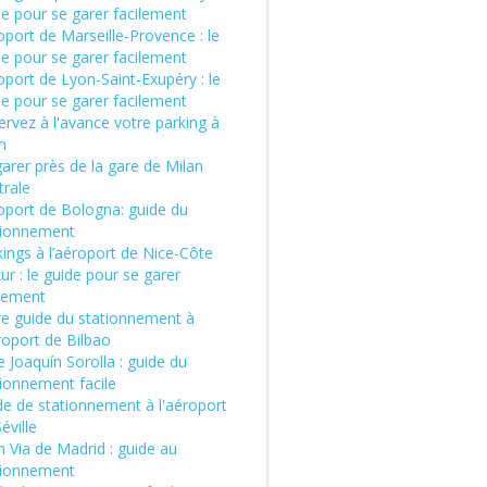
de pour se garer facilement
port de Marseille-Provence : le
de pour se garer facilement
port de Lyon-Saint-Exupéry : le
de pour se garer facilement
rvez à l'avance votre parking à
n
arer près de la gare de Milan
trale
oport de Bologna: guide du
tionnement
ings à l’aéroport de Nice-Côte
ur : le guide pour se garer
ilement
re guide du stationnement à
roport de Bilbao
 Joaquín Sorolla : guide du
tionnement facile
de de stationnement à l'aéroport
éville
 Via de Madrid : guide au
tionnement