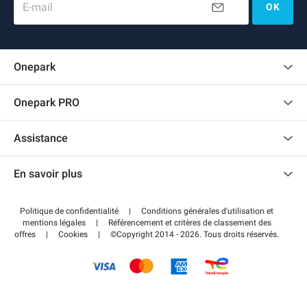
E-mail
OK
Onepark
Charte des avis clients
Onepark PRO
Recrutement
Louer plusieurs places de parking pour mon entreprise
Assistance
Devenir partenaire
Nous contacter
Accéder à mon espace partenaire
En savoir plus
Centre d'aide
Blog
Comment ça marche ?
Politique de confidentialité
|
Conditions générales d'utilisation et
Wiki
mentions légales
|
Référencement et critères de classement des
Régler votre stationnement FLOW
offres
|
Cookies
|
©Copyright 2014 - 2026. Tous droits réservés.
Guide du stationnement