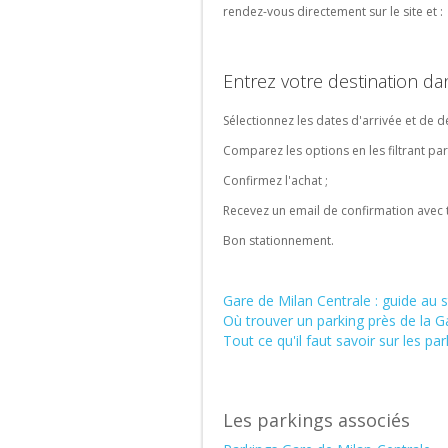
rendez-vous directement sur le site et :
Rechercher
Rechercher
un
un
parking
parking
à
Entrez votre destination da
de
l'international
gare
Sélectionnez les dates d'arrivée et de d
Comparez les options en les filtrant par
Confirmez l'achat ;
Recevez un email de confirmation avec t
Bon stationnement.
Gare de Milan Centrale : guide au
Où trouver un parking près de la G
Tout ce qu'il faut savoir sur les p
Les parkings associés