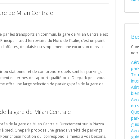
Schweiz (DE)
are de Milan Centrale
Suisse (FR)
vie par les transports en commun, la gare de Milan Centrale est
Bes
 Principal nœud ferroviaire du Nord de l'Italie, c'est un point
d'affaires, de plaisir ou simplement une excursion dans la
Cons
not
Aér
park
isir où stationner et de comprendre quels sont les parkings
Tout
amment en termes de rapport qualité-prix. Onepark peut vous
int
orme offre une large sélection de parkings près de la gare de
Aéro
bien
Aér
du 
de la gare de Milan Centrale
Quel
park
près de la gare de Milan Centrale. Directement sur la Piazza
gui
s à pied, Onepark propose une grande variété de parkings
Aéro
Pour choisir l'option qui correspond le mieux à vos besoins,
gui