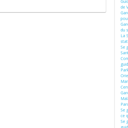
Gui
de 
Gar
pour
Gar
du 
La 
sta
Se 
San
Com
gui
Par
Ori
Man
Cen
Gar
Mal
Par
Se g
ce q
Se g
gui