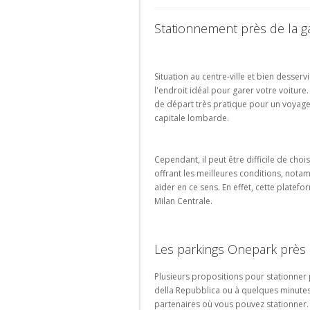
d'aéroport
Bruxelles-
parking
parking
Parking
Parking
Parking
Parking
Schuman
de
de
Bas
Stationnement près de la g
Valencia
Lille
Versailles
Amsterdam
ville
lieu
Parking
touristique
Parking
Parking
Parking
Parking
Gare
Granada
Bordeaux
Saint-
Eindhoven
de
Situation au centre-ville et bien desser
Ouen
Liège-
Parking
Parking
l'endroit idéal pour garer votre voiture.
Portugal
Guillemins
Sevilla
Avignon
Parking
de départ très pratique pour un voyage 
La
Parking
capitale lombarde.
Parking
Parking
Rochelle
Porto
Gare
Marseille
de
Parking
Parking
Parking
Cependant, il peut être difficile de cho
Bruxelles-
Strasbourg
Lisboa
Montpellier
offrant les meilleures conditions, not
Luxembourg
Parking
aider en ce sens. En effet, cette platef
Suisse
Parking
Rouen
Milan Centrale.
Gare
Parking
de
Genève
Bruxelles-
Parking
Les parkings Onepark près 
Ouest
Lausanne
Parking
Plusieurs propositions pour stationner 
Parking
Gare
della Repubblica ou à quelques minute
Zurich
d'Etterbeek
partenaires où vous pouvez stationner. 