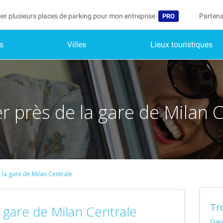
er plusieurs places de parking pour mon entreprise
Partena
PRO
s
Villes
Lieux touristiques
Langue
Devenir
Mo
België (NL)
Accéder
Deutschland (DE)
Vo
In
r près de la gare de Milan 
España (ES)
Mo
France (FR)
Me
International (EN
Me
Italia (IT)
 la gare de Milan Centrale
Me
Nederlands (NL)
Tr
Portugal (PT)
a gare de Milan Centrale
Gar