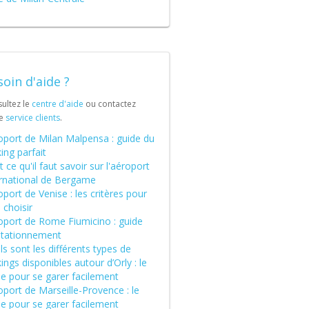
oin d'aide ?
ultez le
centre d'aide
ou contactez
re
service clients
.
oport de Milan Malpensa : guide du
ing parfait
 ce qu'il faut savoir sur l'aéroport
ernational de Bergame
port de Venise : les critères pour
 choisir
oport de Rome Fiumicino : guide
stationnement
s sont les différents types de
ings disponibles autour d’Orly : le
de pour se garer facilement
port de Marseille-Provence : le
de pour se garer facilement