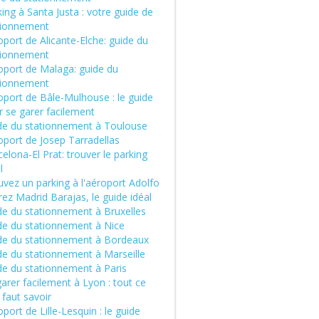
ing à Santa Justa : votre guide de
tionnement
port de Alicante-Elche: guide du
tionnement
oport de Malaga: guide du
tionnement
oport de Bâle-Mulhouse : le guide
r se garer facilement
de du stationnement à Toulouse
oport de Josep Tarradellas
elona-El Prat: trouver le parking
l
vez un parking à l'aéroport Adolfo
ez Madrid Barajas, le guide idéal
de du stationnement à Bruxelles
de du stationnement à Nice
de du stationnement à Bordeaux
de du stationnement à Marseille
de du stationnement à Paris
arer facilement à Lyon : tout ce
l faut savoir
port de Lille-Lesquin : le guide