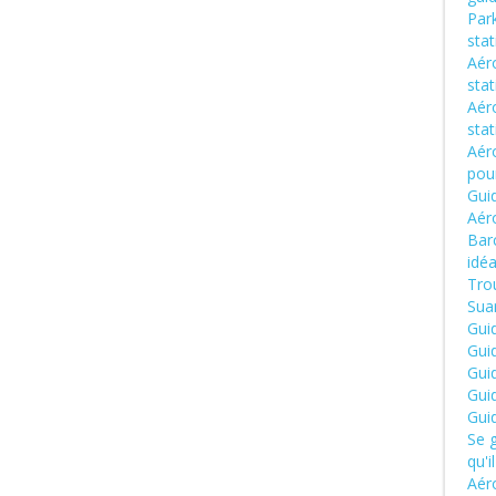
Park
sta
Aéro
sta
Aér
sta
Aér
pou
Gui
Aér
Barc
idéa
Trou
Suar
Gui
Gui
Gui
Gui
Gui
Se g
qu'i
Aéro