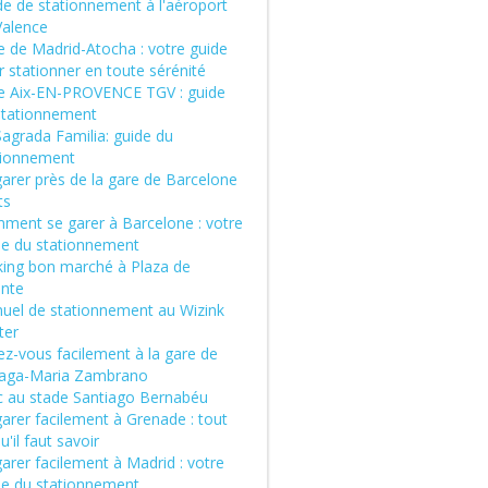
de de stationnement à l'aéroport
Valence
e de Madrid-Atocha : votre guide
 stationner en toute sérénité
e Aix-EN-PROVENCE TGV : guide
stationnement
Sagrada Familia: guide du
tionnement
garer près de la gare de Barcelone
ts
ment se garer à Barcelone : votre
de du stationnement
king bon marché à Plaza de
ente
uel de stationnement au Wizink
ter
ez-vous facilement à la gare de
aga-Maria Zambrano
c au stade Santiago Bernabéu
arer facilement à Grenade : tout
u'il faut savoir
arer facilement à Madrid : votre
de du stationnement