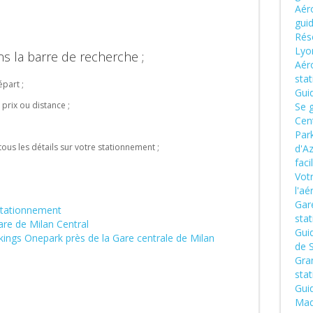
Aéro
gui
Rése
Lyo
ns la barre de recherche ;
Aér
sta
épart ;
Gui
 prix ou distance ;
Se g
Cen
Park
ous les détails sur votre stationnement ;
d'Az
fac
Vot
l'aé
Gare
 stationnement
sta
are de Milan Central
Gui
arkings Onepark près de la Gare centrale de Milan
de S
Gran
sta
Guid
Mad