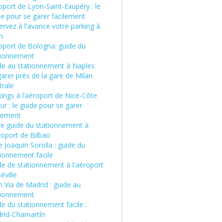
port de Lyon-Saint-Exupéry : le
de pour se garer facilement
rvez à l'avance votre parking à
n
oport de Bologna: guide du
tionnement
de au stationnement à Naples
arer près de la gare de Milan
trale
ings à l’aéroport de Nice-Côte
ur : le guide pour se garer
ilement
re guide du stationnement à
roport de Bilbao
 Joaquín Sorolla : guide du
tionnement facile
de de stationnement à l'aéroport
éville
 Via de Madrid : guide au
tionnement
e du stationnement facile :
rid-Chamartín