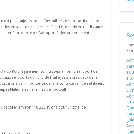
Schweiz (DE)
Suisse (FR)
e n'est pas toujours facile ! Des milliers de propositions parmi
pas les besoins en matière de sécurité, de prix ou de distance.
e garer à proximité de l'aéroport à des prix vraiment
Bes
Cons
not
Aér
park
ort Marco Polo, également connu sous le nom d'aéroport de
Tout
cipaux aéroports du nord de l'Italie juste après ceux de la
int
ort a pris de l'importance dans le contexte vénitien et italien,
Aéro
uipes Nationales Italiennes de Football.
bien
Aér
du 
 ou décoller environ 118.325 avions pour un total de
Quel
park
gui
Aéro
gui