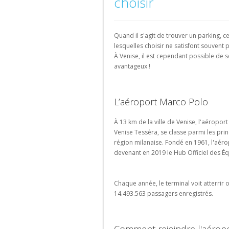
choisir
d'aéroport
Bruxelles-
parking
parking
Parking
Parking
Parking
Parking
Schuman
de
de
Bas
Valencia
Lille
Versailles
Amsterdam
ville
lieu
Parking
Quand il s'agit de trouver un parking, c
touristique
Parking
Parking
Parking
Parking
Gare
lesquelles choisir ne satisfont souvent 
Granada
Bordeaux
Saint-
Eindhoven
de
À Venise, il est cependant possible de s
Ouen
Liège-
Parking
Parking
avantageux !
Portugal
Guillemins
Sevilla
Avignon
Parking
La
Parking
Parking
Parking
Rochelle
Porto
Gare
Marseille
L’aéroport Marco Polo
de
Parking
Parking
Parking
Bruxelles-
Strasbourg
Lisboa
À 13 km de la ville de Venise, l'aérop
Montpellier
Luxembourg
Venise Tessèra, se classe parmi les prin
Parking
Suisse
région milanaise. Fondé en 1961, l'aérop
Parking
Rouen
devenant en 2019 le Hub Officiel des Éq
Gare
Parking
de
Genève
Bruxelles-
Parking
Chaque année, le terminal voit atterrir
Ouest
Lausanne
14.493.563 passagers enregistrés.
Parking
Parking
Gare
Zurich
d'Etterbeek