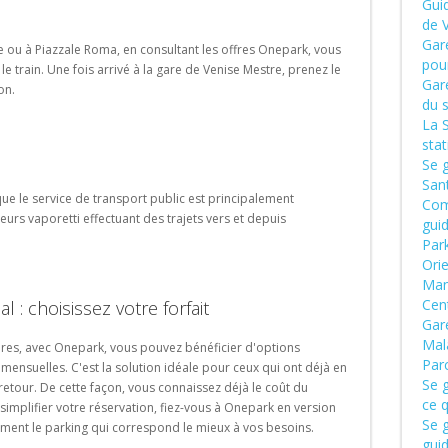
Gui
de 
Gar
re ou à Piazzale Roma, en consultant les offres Onepark, vous
pour
e train. Une fois arrivé à la gare de Venise Mestre, prenez le
Gar
on.
du 
La 
sta
Se 
San
t que le service de transport public est principalement
Com
ieurs vaporetti effectuant des trajets vers et depuis
gui
Par
Ori
Man
Cen
 : choisissez votre forfait
Gar
Mal
res, avec Onepark, vous pouvez bénéficier d'options
Par
nsuelles. C'est la solution idéale pour ceux qui ont déjà en
Se g
retour. De cette façon, vous connaissez déjà le coût du
ce q
simplifier votre réservation, fiez-vous à Onepark en version
Se g
ement le parking qui correspond le mieux à vos besoins.
gui