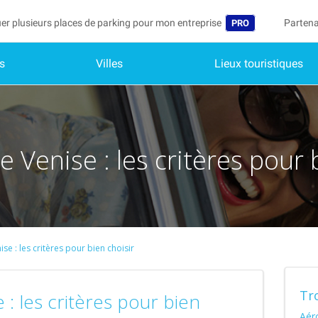
er plusieurs places de parking pour mon entreprise
Partena
PRO
s
Villes
Lieux touristiques
Langue
Devenir
Mo
België (NL)
Accéder
Deutschland (DE)
Vo
In
 Venise : les critères pour 
España (ES)
Mo
France (FR)
Me
International (EN
Me
Italia (IT)
se : les critères pour bien choisir
Me
Nederlands (NL)
Tr
Portugal (PT)
: les critères pour bien
Aér