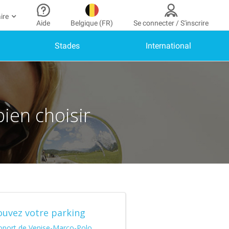
ire
Aide
Belgique (FR)
Se connecter / S'inscrire
Stades
International
 partenaire
n Compte
Besoin d’aide ?
 à mon espace partenaire
Comment ça marche ?
SE CONNECTER
Centre d’aide
us n’avez pas encore de compte ?
scrivez-vous.
bien choisir
Guide de stationnement
n profil
Nous contacter
s réservations
)
Blog
s informations de paiement
Notre application mobile
s factures
ouvez votre parking
oport de Venise-Marco-Polo