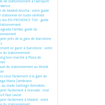
de de stationnement à l'aéroport
Valence
e de Madrid-Atocha : votre guide
 stationner en toute sérénité
e Aix-EN-PROVENCE TGV : guide
stationnement
Sagrada Familia: guide du
tionnement
garer près de la gare de Barcelone
ts
ment se garer à Barcelone : votre
de du stationnement
king bon marché à Plaza de
ente
uel de stationnement au Wizink
ter
ez-vous facilement à la gare de
aga-Maria Zambrano
c au stade Santiago Bernabéu
arer facilement à Grenade : tout
u'il faut savoir
arer facilement à Madrid : votre
de du stationnement