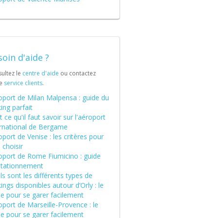
oin d'aide ?
ultez le
centre d'aide
ou contactez
re
service clients
.
oport de Milan Malpensa : guide du
ing parfait
 ce qu'il faut savoir sur l'aéroport
ernational de Bergame
port de Venise : les critères pour
 choisir
oport de Rome Fiumicino : guide
stationnement
s sont les différents types de
ings disponibles autour d’Orly : le
de pour se garer facilement
port de Marseille-Provence : le
de pour se garer facilement