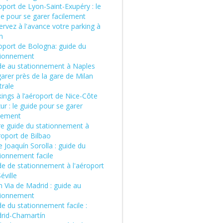
port de Lyon-Saint-Exupéry : le
de pour se garer facilement
rvez à l'avance votre parking à
n
oport de Bologna: guide du
tionnement
de au stationnement à Naples
arer près de la gare de Milan
trale
ings à l’aéroport de Nice-Côte
ur : le guide pour se garer
ilement
re guide du stationnement à
roport de Bilbao
 Joaquín Sorolla : guide du
tionnement facile
de de stationnement à l'aéroport
éville
 Via de Madrid : guide au
tionnement
e du stationnement facile :
rid-Chamartín