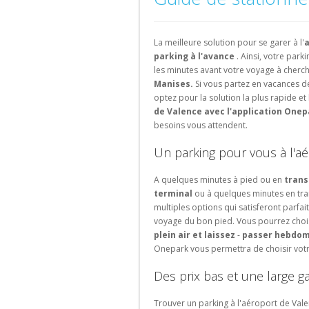
d'aéroport
Bruxelles-
parking
parking
Parking
Parking
Parking
Parking
Schuman
de
de
Bas
Valencia
Lille
Versailles
Amsterdam
ville
lieu
Parking
La meilleure solution pour se garer à l'
a
touristique
Parking
Parking
Parking
Parking
Gare
parking à l'avance
. Ainsi, votre park
Granada
Bordeaux
Saint-
Eindhoven
de
les minutes avant votre voyage à cherc
Ouen
Liège-
Parking
Parking
Manises.
Si vous partez en vacances de
Portugal
Guillemins
Sevilla
Avignon
Parking
optez pour la solution la plus rapide et
La
Parking
de Valence avec l'application One
Parking
Parking
Rochelle
Porto
besoins vous attendent.
Gare
Marseille
de
Parking
Parking
Un parking pour vous à l'a
Parking
Bruxelles-
Strasbourg
Lisboa
Montpellier
Luxembourg
A quelques minutes à pied ou en
trans
Parking
Suisse
terminal
ou à quelques minutes en tr
Parking
Rouen
multiples options qui satisferont parf
Gare
Parking
voyage du bon pied. Vous pourrez choisi
de
Genève
plein air
et laissez
-
passer hebdom
Bruxelles-
Parking
Onepark vous permettra de choisir votr
Ouest
Lausanne
Parking
Des prix bas et une large 
Parking
Gare
Zurich
d'Etterbeek
Trouver un parking à l'aéroport de Valen