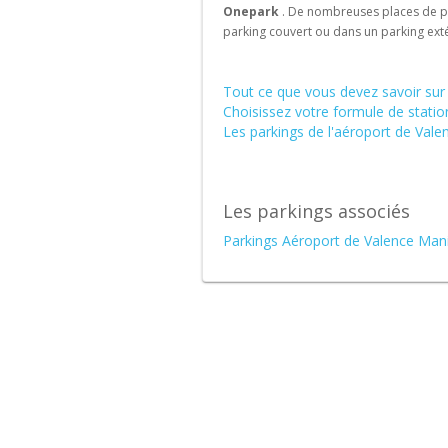
Onepark
. De nombreuses places de pa
Rechercher
Rechercher
parking couvert ou dans un parking exté
un
un
parking
parking
à
de
Tout ce que vous devez savoir sur
l'international
gare
Choisissez votre formule de stati
Les parkings de l'aéroport de Val
Les parkings associés
Parkings Aéroport de Valence Man