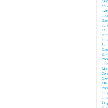
Gui
de 
Gar
pour
Gar
du 
La 
sta
Se 
San
Com
gui
Par
Ori
Man
Cen
Gar
Mal
Par
Se g
ce q
Se g
gui