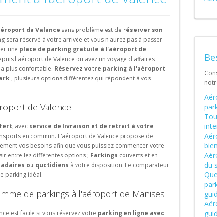
Schweiz (DE)
Suisse (FR)
éroport de Valence
sans problème est de
réserver son
ing sera réservé à votre arrivée et vous n'aurez pas à passer
her une
place de parking gratuite à l'aéroport de
Bes
puis l'aéroport de Valence ou avez un voyage d'affaires,
 la plus confortable.
Réservez votre parking à l'aéroport
Cons
park
, plusieurs options différentes qui répondent à vos
not
Aér
éroport de Valence
park
Tout
int
fert
, avec
service de livraison et de retrait à votre
Aéro
ansports en commun. L'aéroport de Valence propose de
bien
aitement vos besoins afin que vous puissiez commencer votre
Aér
r entre les différentes options ;
Parkings
couverts et en
du 
adaires ou quotidiens
à votre disposition. Le comparateur
Quel
e parking idéal.
park
gamme de parkings à l'aéroport de Manises
gui
Aéro
ce est facile si vous réservez votre
parking en ligne avec
gui