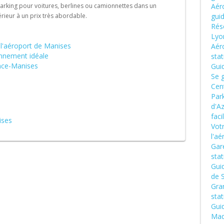
rking pour voitures, berlines ou camionnettes dans un
Aéro
rieur à un prix très abordable.
gui
Rése
Lyo
 l'aéroport de Manises
Aér
onnement idéale
sta
ence-Manises
Gui
Se g
Cen
Park
d'Az
fac
ises
Vot
l'aé
Gare
sta
Gui
de S
Gran
sta
Guid
Mad