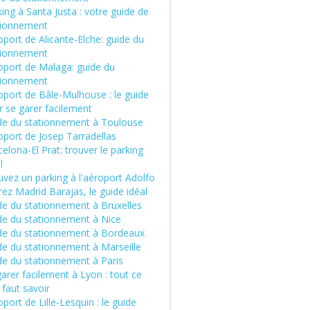
ing à Santa Justa : votre guide de
tionnement
port de Alicante-Elche: guide du
tionnement
oport de Malaga: guide du
tionnement
oport de Bâle-Mulhouse : le guide
r se garer facilement
de du stationnement à Toulouse
oport de Josep Tarradellas
elona-El Prat: trouver le parking
l
vez un parking à l'aéroport Adolfo
ez Madrid Barajas, le guide idéal
de du stationnement à Bruxelles
de du stationnement à Nice
de du stationnement à Bordeaux
de du stationnement à Marseille
de du stationnement à Paris
arer facilement à Lyon : tout ce
l faut savoir
port de Lille-Lesquin : le guide