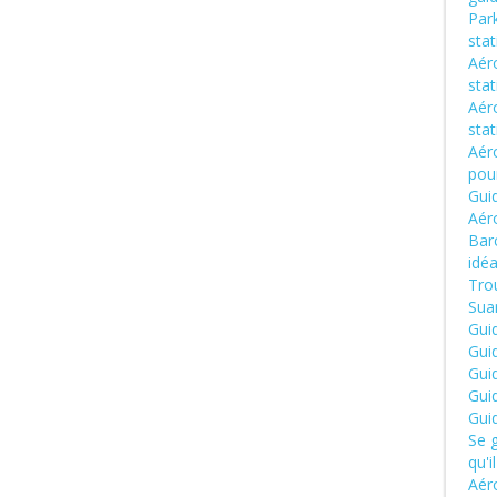
Park
sta
Aéro
sta
Aér
sta
Aér
pou
Gui
Aér
Barc
idéa
Trou
Suar
Gui
Gui
Gui
Gui
Gui
Se g
qu'i
Aéro