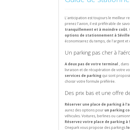
d'aéroport
Bruxelles-
parking
parking
Parking
Parking
Parking
Parking
Schuman
de
de
Bas
Valencia
Lille
Versailles
Amsterdam
ville
lieu
Parking
L'anticipation est toujours le meilleu
touristique
Parking
Parking
Parking
Parking
Gare
prenez l'avion, il est préférable de sav
Granada
Bordeaux
Saint-
Eindhoven
de
tranquillement et à moindre coût.
Ouen
Liège-
Parking
Parking
options de stationnement à Séville
Portugal
Guillemins
Sevilla
Avignon
Parking
économiserez du temps, de l'argent et 
La
Parking
Parking
Parking
Un parking pas cher à l'aér
Rochelle
Porto
Gare
Marseille
de
Parking
Parking
A deux pas de votre terminal
, dans
Parking
Bruxelles-
Strasbourg
Lisboa
livraison et de récupération de votre voi
Montpellier
Luxembourg
services de parking
qui sont proposé
Parking
Suisse
choisir votre formule préférée.
Parking
Rouen
Gare
Parking
Des prix bas et une offre 
de
Genève
Bruxelles-
Parking
Réserver une place de parking à l'a
Ouest
Lausanne
aurez des options pour
un parking c
Parking
véhicules. Voitures, berlines ou camio
Parking
Gare
Réservez votre place de parking à 
Zurich
d'Etterbeek
Onepark vous propose des parkings
lo