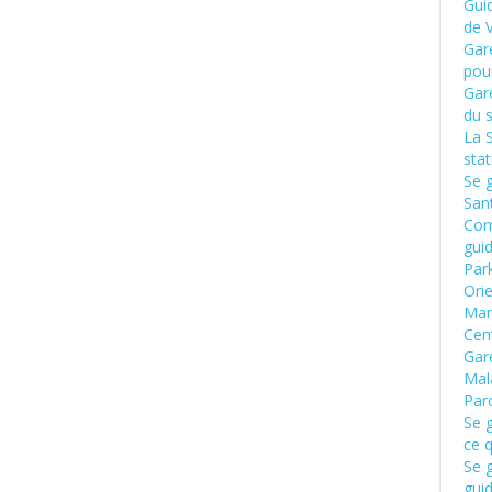
Gui
de 
Gar
pour
Gar
du 
La 
sta
Se 
San
Com
gui
Par
Ori
Man
Cen
Gar
Mal
Par
Se g
ce q
Se g
gui