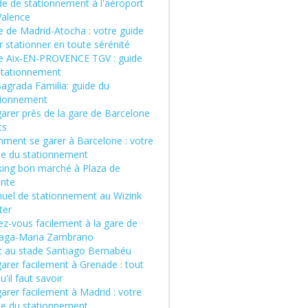
de de stationnement à l'aéroport
Valence
e de Madrid-Atocha : votre guide
 stationner en toute sérénité
e Aix-EN-PROVENCE TGV : guide
stationnement
Sagrada Familia: guide du
tionnement
garer près de la gare de Barcelone
ts
ment se garer à Barcelone : votre
de du stationnement
king bon marché à Plaza de
ente
uel de stationnement au Wizink
ter
ez-vous facilement à la gare de
aga-Maria Zambrano
c au stade Santiago Bernabéu
arer facilement à Grenade : tout
u'il faut savoir
arer facilement à Madrid : votre
de du stationnement