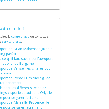
oin d'aide ?
ultez le
centre d'aide
ou contactez
re
service clients
.
oport de Milan Malpensa : guide du
ing parfait
 ce qu'il faut savoir sur l'aéroport
ernational de Bergame
port de Venise : les critères pour
 choisir
oport de Rome Fiumicino : guide
stationnement
s sont les différents types de
ings disponibles autour d’Orly : le
de pour se garer facilement
port de Marseille-Provence : le
de pour se garer facilement