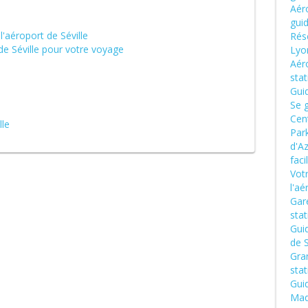
Aéro
gui
'aéroport de Séville
Rése
de Séville pour votre voyage
Lyo
Aér
sta
Gui
Se g
Cen
lle
Park
d'Az
fac
Vot
l'aé
Gare
sta
Gui
de S
Gran
sta
Guid
Mad