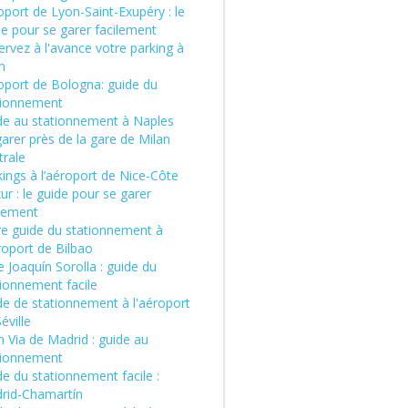
port de Lyon-Saint-Exupéry : le
de pour se garer facilement
rvez à l'avance votre parking à
n
oport de Bologna: guide du
tionnement
de au stationnement à Naples
arer près de la gare de Milan
trale
ings à l’aéroport de Nice-Côte
ur : le guide pour se garer
ilement
re guide du stationnement à
roport de Bilbao
 Joaquín Sorolla : guide du
tionnement facile
de de stationnement à l'aéroport
éville
 Via de Madrid : guide au
tionnement
e du stationnement facile :
rid-Chamartín