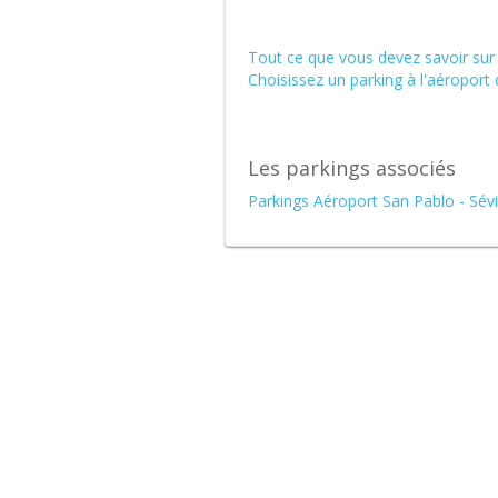
Rechercher
Rechercher
un
un
Tout ce que vous devez savoir sur l
parking
parking
Choisissez un parking à l'aéroport 
à
de
l'international
gare
Les parkings associés
Parkings Aéroport San Pablo - Sévi