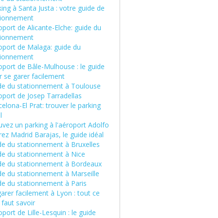
ing à Santa Justa : votre guide de
tionnement
port de Alicante-Elche: guide du
tionnement
oport de Malaga: guide du
tionnement
oport de Bâle-Mulhouse : le guide
r se garer facilement
de du stationnement à Toulouse
oport de Josep Tarradellas
elona-El Prat: trouver le parking
l
vez un parking à l'aéroport Adolfo
ez Madrid Barajas, le guide idéal
de du stationnement à Bruxelles
de du stationnement à Nice
de du stationnement à Bordeaux
de du stationnement à Marseille
de du stationnement à Paris
arer facilement à Lyon : tout ce
l faut savoir
port de Lille-Lesquin : le guide