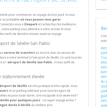
Schweiz (DE)
Suisse (FR)
r remède pour commencer un voyage du bon pied. Si vous
oir au préalable
où vous pouvez vous garer
Connectez-vous à
Onepark
et recherchez les meilleures
Bes
, votre parking vous attendra à votre arrivée et vous
des nerfs de dernière minute avant un voyage.
Cons
not
oport de Séville-San Pablo
Aér
park
 un
service de transfert
ou encore avec un service de
Tout
ture à votre terminal à l'aéroport de Séville. Ce sont tous les
int
s à l'
aéroport de Séville San Pablo
, il vous suffit de
Aéro
bien
de stationnement élevée
Aér
du 
éroport de Séville
est très pratique et très rapide. Vous
Quel
ouvert
et un parking extérieur pour tous les types de
park
nnettes et pour toute durée. Une escapade d'un week-end ?
gui
Séville pour quelques jours
. Un super voyage prévu ?
Aéro
ngue durée à Séville
au meilleur prix.
gui