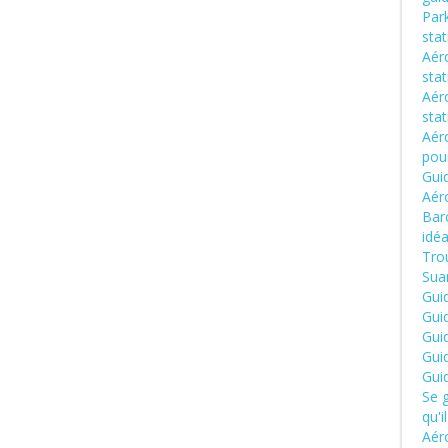
Park
sta
Aéro
sta
Aér
sta
Aér
pou
Gui
Aér
Barc
idéa
Trou
Suar
Gui
Gui
Gui
Gui
Gui
Se g
qu'i
Aéro