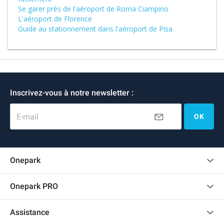
Se garer près de l'aéroport de Roma Ciampino
L'aéroport de Florence
Guide au stationnement dans l'aéroport de Pisa
Inscrivez-vous à notre newsletter :
E-mail
OK
Onepark
Charte des avis clients
Onepark PRO
Recrutement
Louer plusieurs places de parking pour mon entreprise
Assistance
Devenir partenaire