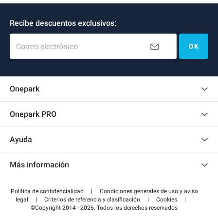
Recibe descuentos exclusivos:
Correo electrónico
OK
Onepark
Opinión de los clientes
Onepark PRO
Alquilar varias plazas de parking para mi empresa
Ayuda
Convertirse en colaborador
Contacto
Acceder a mi área de colaborador
Más información
Centro de ayuda
Blog
¿Cómo funciona?
Política de confidencialidad
|
Condiciones generales de uso y aviso
Guía de estacionamiento
legal
|
Criterios de referencia y clasificación
|
Cookies
|
Pagar el aparcamiento FLOW
©Copyright 2014 - 2026. Todos los derechos reservados