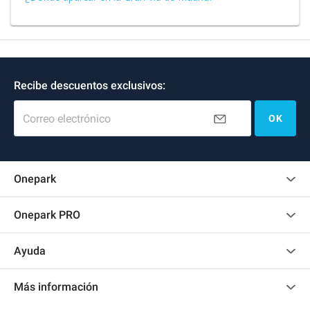
Recibe descuentos exclusivos:
Correo electrónico
OK
Onepark
Opinión de los clientes
Onepark PRO
Alquilar varias plazas de parking para mi empresa
Ayuda
Convertirse en colaborador
Contacto
Acceder a mi área de colaborador
Más información
Centro de ayuda