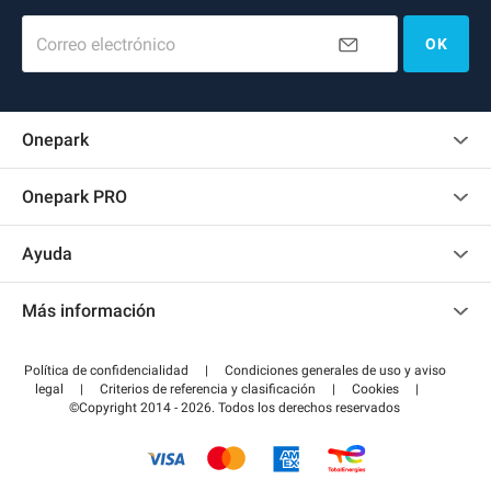
Correo electrónico
OK
Onepark
Opinión de los clientes
Onepark PRO
Alquilar varias plazas de parking para mi empresa
Ayuda
Convertirse en colaborador
Contacto
Acceder a mi área de colaborador
Más información
Centro de ayuda
Blog
¿Cómo funciona?
Política de confidencialidad
|
Condiciones generales de uso y aviso
Guía de estacionamiento
legal
|
Criterios de referencia y clasificación
|
Cookies
|
Pagar el aparcamiento FLOW
©Copyright 2014 - 2026. Todos los derechos reservados