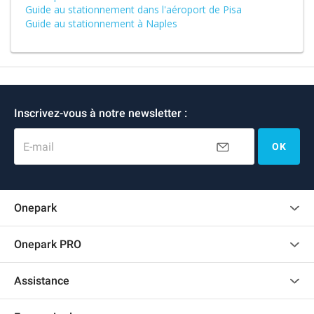
Guide au stationnement dans l'aéroport de Pisa
Guide au stationnement à Naples
Inscrivez-vous à notre newsletter :
E-mail
OK
Onepark
Charte des avis clients
Onepark PRO
Recrutement
Louer plusieurs places de parking pour mon entreprise
Assistance
Devenir partenaire
Nous contacter
Accéder à mon espace partenaire