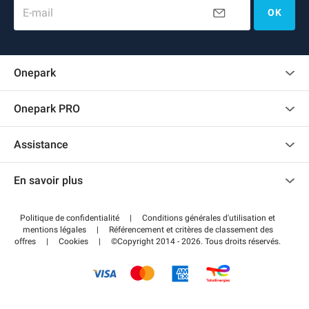
E-mail
OK
Onepark
Charte des avis clients
Onepark PRO
Recrutement
Louer plusieurs places de parking pour mon entreprise
Assistance
Devenir partenaire
Nous contacter
Accéder à mon espace partenaire
En savoir plus
Centre d'aide
Blog
Comment ça marche ?
Politique de confidentialité
|
Conditions générales d'utilisation et
Wiki
mentions légales
|
Référencement et critères de classement des
Régler votre stationnement FLOW
offres
|
Cookies
|
©Copyright 2014 - 2026. Tous droits réservés.
Guide du stationnement