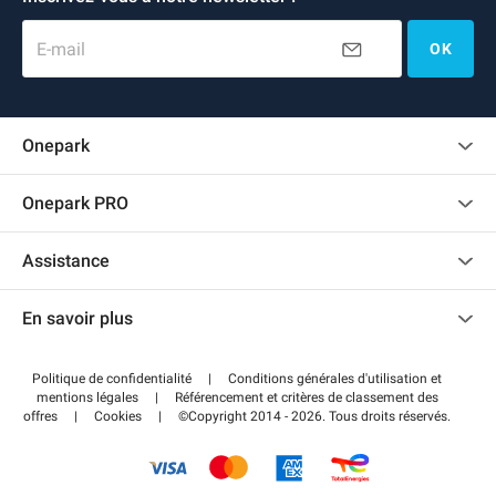
E-mail
OK
Onepark
Charte des avis clients
Onepark PRO
Recrutement
Louer plusieurs places de parking pour mon entreprise
Assistance
Devenir partenaire
Nous contacter
Accéder à mon espace partenaire
En savoir plus
Centre d'aide
Blog
Comment ça marche ?
Politique de confidentialité
|
Conditions générales d'utilisation et
Wiki
mentions légales
|
Référencement et critères de classement des
Régler votre stationnement FLOW
offres
|
Cookies
|
©Copyright 2014 - 2026. Tous droits réservés.
Guide du stationnement