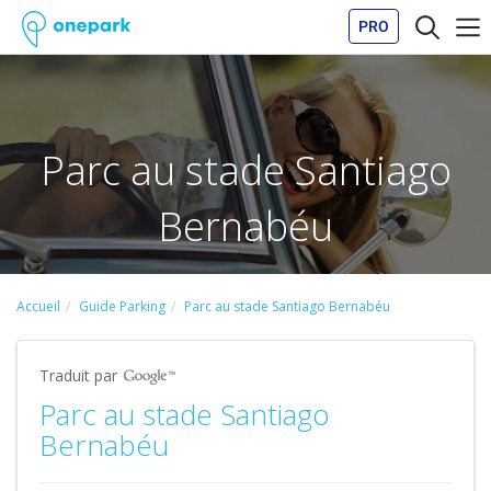
PRO
Parc au stade Santiago
Bernabéu
Accueil
Guide Parking
Parc au stade Santiago Bernabéu
Traduit par
Parc au stade Santiago
Bernabéu