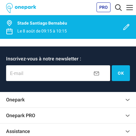
PRO
Stade Santiago Bernabéu
Le
8 août
de
09:15
à
10:15
Inscrivez-vous à notre newsletter :
E-mail
OK
Onepark
Charte des avis clients
Onepark PRO
Recrutement
Louer plusieurs places de parking pour mon entreprise
Assistance
Devenir partenaire