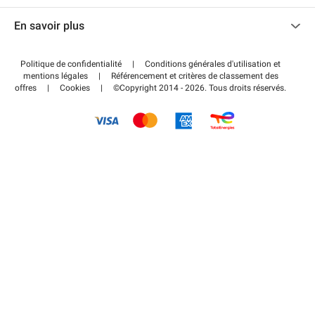
Nous contacter
Accéder à mon espace partenaire
En savoir plus
Centre d'aide
Blog
Comment ça marche ?
Politique de confidentialité
|
Conditions générales d'utilisation et
Wiki
mentions légales
|
Référencement et critères de classement des
Régler votre stationnement FLOW
offres
|
Cookies
|
©Copyright 2014 - 2026. Tous droits réservés.
Guide du stationnement