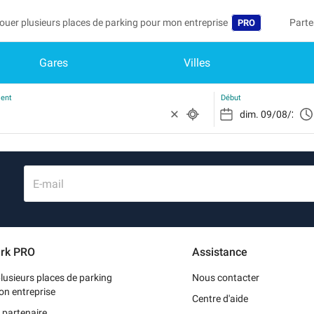
ouer plusieurs places de parking pour mon entreprise
Parte
PRO
Gares
Villes
Langue
Deven
Mo
Belgique (FR)
Accéd
ment
Début
België (NL)
Vo
In
Deutschland (D
Mo
España (ES)
E-mail
Me
France (FR)
Me
International (
rk PRO
Assistance
Me
Italia (IT)
lusieurs places de parking
Nous contacter
Nederlands (NL
on entreprise
Centre d'aide
 partenaire