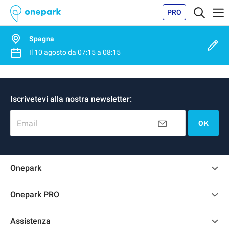
PRO
Spagna
Il
10 agosto
da
07:15
a
08:15
Iscrivetevi alla nostra newsletter:
Email
OK
Onepark
Regolamento recensioni
Onepark PRO
Affittare più posti auto per la mia azienda
Assistenza
Diventa un nostro partner