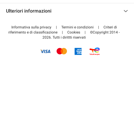
Contattaci
Accedi all'area partner
Ulteriori informazioni
Centro d'aiuto
Blog
Come funziona
Informativa sulla privacy
|
Termini e condizioni
|
Criteri di
riferimento e di classificazione
|
Cookies
|
©Copyright 2014 -
Pagare per il parcheggio FLOW
2026. Tutti i dirittti riservati