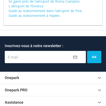
Se garer près de l'aéroport de Roma Ciampino
L'aéroport de Florence
Guide au stationnement dans l'aéroport de Pisa
Guide au stationnement à Naples
Inscrivez-vous à notre newsletter :
E-mail
OK
Onepark
Charte des avis clients
Onepark PRO
Recrutement
Louer plusieurs places de parking pour mon entreprise
Assistance
Devenir partenaire