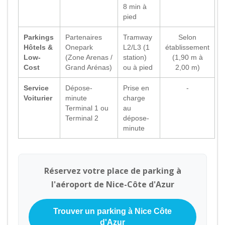
8 min à
pied
Parkings
Partenaires
Tramway
Selon
Hôtels &
Onepark
L2/L3 (1
établissement
Low-
(Zone Arenas /
station)
(1,90 m à
Cost
Grand Arénas)
ou à pied
2,00 m)
Service
Dépose-
Prise en
-
Voiturier
minute
charge
Terminal 1 ou
au
Terminal 2
dépose-
minute
Réservez votre place de parking à
l'aéroport de Nice-Côte d'Azur
Trouver un parking à Nice Côte
d'Azur