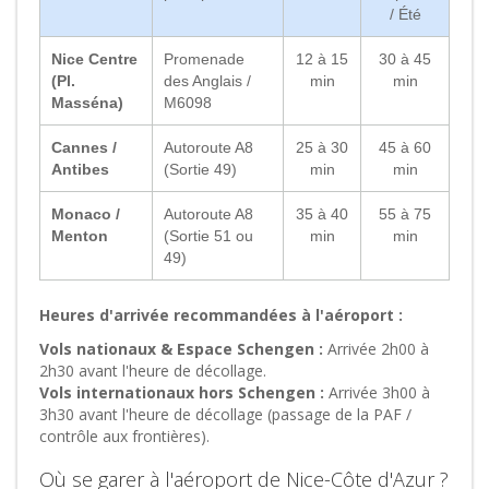
/ Été
Nice Centre
Promenade
12 à 15
30 à 45
(Pl.
des Anglais /
min
min
Masséna)
M6098
Cannes /
Autoroute A8
25 à 30
45 à 60
Antibes
(Sortie 49)
min
min
Monaco /
Autoroute A8
35 à 40
55 à 75
Menton
(Sortie 51 ou
min
min
49)
Heures d'arrivée recommandées à l'aéroport :
Vols nationaux & Espace Schengen :
Arrivée 2h00 à
2h30 avant l'heure de décollage.
Vols internationaux hors Schengen :
Arrivée 3h00 à
3h30 avant l'heure de décollage (passage de la PAF /
contrôle aux frontières).
Où se garer à l'aéroport de Nice-Côte d'Azur ?