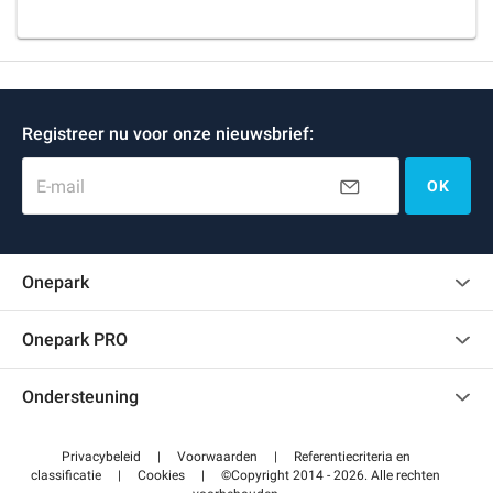
Registreer nu voor onze nieuwsbrief:
E-mail
OK
Onepark
Klantenbeoordelingen
Onepark PRO
Verschillende parkeerplaatsen huren voor mijn bedrijf
Ondersteuning
Word partner van Onepark
Neem contact met ons op
Toegang tot mijn partnergebied
Privacybeleid
|
Voorwaarden
|
Referentiecriteria en
Helpcentrum
classificatie
|
Cookies
|
©Copyright 2014 - 2026. Alle rechten