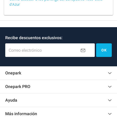
d'Azur
Recibe descuentos exclusivos:
Correo electrónico
OK
Onepark
Opinión de los clientes
Onepark PRO
Alquilar varias plazas de parking para mi empresa
Ayuda
Convertirse en colaborador
Contacto
Acceder a mi área de colaborador
Más información