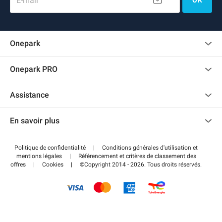
E-mail
OK
Onepark
Charte des avis clients
Onepark PRO
Recrutement
Louer plusieurs places de parking pour mon entreprise
Assistance
Devenir partenaire
Nous contacter
Accéder à mon espace partenaire
En savoir plus
Centre d'aide
Blog
Comment ça marche ?
Politique de confidentialité
|
Conditions générales d'utilisation et
Wiki
mentions légales
|
Référencement et critères de classement des
Régler votre stationnement FLOW
offres
|
Cookies
|
©Copyright 2014 - 2026. Tous droits réservés.
Guide du stationnement