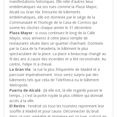
manifestations historiques. Elle relie d'autres lieux
emblématiques via ses rues comme la Plaza Mayor,
Alcalá ou Gran Vía. Entourée de bâtiments
emblématiques, elle est dominée par le siège de la
Communauté et l'horloge de la Casa de Correos qui
sonne les cloches chaque année le 31 décembre.
Plaza Mayor
: si vous continuez le long de la Calle
Mayor, vous arriverez à cette place remplie de
restaurants située dans un quartier charmant. Dominée
par la Casa de la Panadería, le bâtiment le plus
spectaculaire de la place. La place a beaucoup changé au
fil des ans à cause des incendies et a été reconstruite. Au
centre, Felipe III à cheval.
La Gran Vía
: la rue la plus fréquentée de Madrid et à
parcourir impérativement. Vous serez surpris par des
bâtiments tels que celui de Telefónica ou le bâtiment
Metropolis.
Puerta de Alcalá
: (là elle est, là elle regarde passer le
temps...) c'est la porte royale la plus célèbre qui donnait
accès à la ville.
El Retiro
: l'endroit où tous les touristes reprennent leur
souffle à Madrid et pour cause. Déconnecter du bruit
dans ce parc agréable et immense est un luxe, surtout en