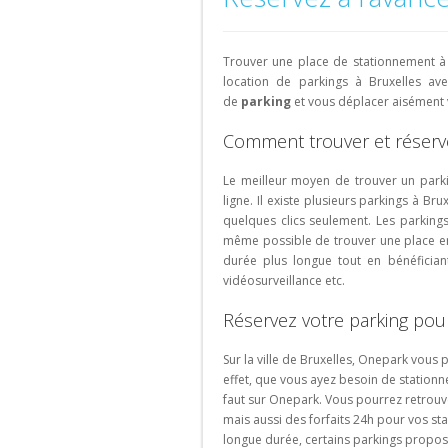
Parking
Parking
Parking
Parking
Hardbrücke
de
Aéroport
Bâle
Berne
Winterthur
Parking
Parking
Parking
Fribourg
Espagne
Bas
de
Parking
Lille
Versailles
Amsterdam
Bâle-
Gare
Rechercher
Parking
Trouver une place de stationnement à 
Parking
Parking
Parking
Mulhouse-
Centrale
un
Barcelone
location de parkings à Bruxelles av
Bordeaux
Saint-
Eindhoven
Fribourg
de
parking
de
parking
et vous déplacer aisément v
Parking
Ouen
EuroAirport
Zurich
de
Parking
Madrid
Portugal
Comment trouver et réserve
ville
Avignon
Parking
Rechercher
Rechercher
Parking
La
Parking
Parking
Le meilleur moyen de trouver un parki
un
un
Málaga
Rochelle
Porto
Marseille
ligne. Il existe plusieurs parkings à Br
parking
parking
Parking
Parking
Parking
quelques clics seulement. Les parkings
d'aéroport
de
Parking
Valence
Strasbourg
Lisbonne
même possible de trouver une place en 
gare
Montpellier
durée plus longue tout en bénéfician
Parking
Parking
vidéosurveillance etc.
Grenade
Rouen
Parking
Réservez votre parking pou
Seville
Sur la ville de Bruxelles, Onepark vous
Rechercher
effet, que vous ayez besoin de stationne
un
faut sur Onepark. Vous pourrez retrouv
parking
mais aussi des forfaits 24h pour vos st
à
longue durée, certains parkings propose