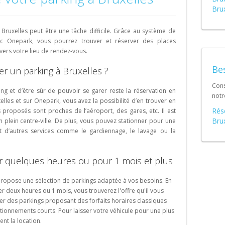
Portugal (PT)
Brux
Schweiz (DE)
Bruxelles peut être une tâche difficile. Grâce au système de
ec Onepark, vous pourrez trouver et réserver des places
ers votre lieu de rendez-vous.
Bes
r un parking à Bruxelles ?
Cons
ng et d’être sûr de pouvoir se garer reste la réservation en
not
uxelles et sur Onepark, vous avez la possibilité d’en trouver en
Rése
 proposés sont proches de l’aéroport, des gares, etc. Il est
Brux
plein centre-ville. De plus, vous pouvez stationner pour une
t d’autres services comme le gardiennage, le lavage ou la
r quelques heures ou pour 1 mois et plus
 propose une sélection de parkings adaptée à vos besoins. En
r deux heures ou 1 mois, vous trouverez l'offre qu'il vous
er des parkings proposant des forfaits horaires classiques
ationnements courts. Pour laisser votre véhicule pour une plus
nt la location.