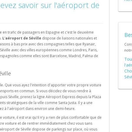
Portugal (PT)
evez savoir sur l'aéroport de
Schweiz (DE)
e en trafic de passagers en Espagne et c'est le deuxième
Bes
a.
L'aéroport de Séville
dispose de liaisons nationales et
iaisons à bas prix avec des compagnies telles que Ryanair,
Cons
t Séville avec des villes européennes comme Londres, Paris,
not
espagnoles comme elles sont Barcelone, Madrid, Palma de
Tou
l'aé
Choi
ville
Sévi
cile. Que vous ayez l'intention d'apporter votre propre voiture
ransports en commun. Si vous décidez de vous rendre à
is Séville, prenez la ligne Aéroport Express depuis la Plaza
nts stratégiques de la ville comme Santa Justa. Il y a une
ez à l'aéroport dans environ une demi-heure.
 voiture, il est vrai qu'il n'y a rien de plus confortable que de
tre voiture et de rentrer immédiatement chez vous sans
aéroport de Séville dispose de parkings sur place, où vous