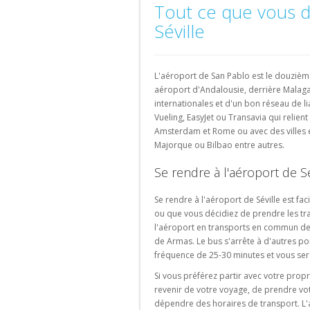
Parking
Parking
Parking
Parking
Tout ce que vous d
Hardbrücke
de
Aéroport
Bâle
Berne
Winterthur
Parking
Parking
Parking
Fribourg
Espagne
Bas
Séville
de
Parking
Lille
Versailles
Amsterdam
Bâle-
Gare
Rechercher
Parking
Parking
Parking
Parking
Mulhouse-
Centrale
un
Barcelone
Bordeaux
Saint-
Eindhoven
Fribourg
de
parking
L'aéroport de San Pablo est le douzièm
Parking
Ouen
EuroAirport
Zurich
de
Parking
aéroport d'Andalousie, derrière Malag
Madrid
Portugal
ville
Avignon
Parking
internationales et d'un bon réseau de l
Rechercher
Rechercher
Parking
La
Parking
Vueling, EasyJet ou Transavia qui relien
Parking
un
un
Málaga
Rochelle
Porto
Amsterdam et Rome ou avec des villes 
Marseille
parking
parking
Majorque ou Bilbao entre autres.
Parking
Parking
Parking
d'aéroport
de
Parking
Valence
Strasbourg
Lisbonne
gare
Montpellier
Se rendre à l'aéroport de Sé
Parking
Parking
Grenade
Rouen
Se rendre à l'aéroport de Séville est fa
ou que vous décidiez de prendre les t
Parking
l'aéroport en transports en commun depu
Seville
de Armas. Le bus s'arrête à d'autres poi
fréquence de 25-30 minutes et vous ser
Rechercher
un
Si vous préférez partir avec votre propre
parking
revenir de votre voyage, de prendre vo
à
dépendre des horaires de transport. L'