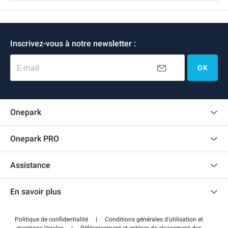
Inscrivez-vous à notre newsletter :
E-mail
OK
Onepark
Charte des avis clients
Onepark PRO
Recrutement
Louer plusieurs places de parking pour mon entreprise
Assistance
Devenir partenaire
Nous contacter
Accéder à mon espace partenaire
En savoir plus
Centre d'aide
Blog
Comment ça marche ?
Politique de confidentialité
|
Conditions générales d'utilisation et
Wiki