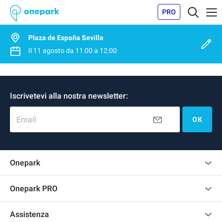
PRO
Plaza de España Sevilla
Il
11 agosto
da
11:00
a
12:00
Iscrivetevi alla nostra newsletter:
Email
OK
Onepark
Regolamento recensioni
Onepark PRO
Affittare più posti auto per la mia azienda
Assistenza
Diventa un nostro partner