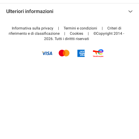
Contattaci
Accedi all'area partner
Ulteriori informazioni
Centro d'aiuto
Blog
Come funziona
Informativa sulla privacy
|
Termini e condizioni
|
Criteri di
riferimento e di classificazione
|
Cookies
|
©Copyright 2014 -
Pagare per il parcheggio FLOW
2026. Tutti i dirittti riservati