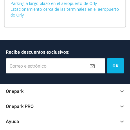
Parking a largo plazo en el aeropuerto de Orly
Estacionamiento cerca de las terminales en el aeropuerto
de Orly
Recibe descuentos exclusivos:
Correo electrónico
OK
Onepark
Opinión de los clientes
Onepark PRO
Alquilar varias plazas de parking para mi empresa
Ayuda
Convertirse en colaborador