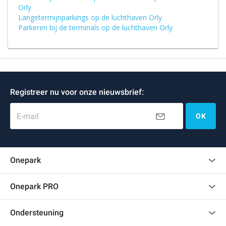
Orly
Langetermijnparkings op de luchthaven Orly
Parkeren bij de terminals op de luchthaven Orly
Registreer nu voor onze nieuwsbrief:
E-mail
OK
Onepark
Klantenbeoordelingen
Onepark PRO
Verschillende parkeerplaatsen huren voor mijn bedrijf
Ondersteuning
Word partner van Onepark