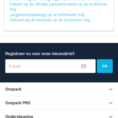
Parkeer op de officiële parkeerterreinen op de luchthaven
Orly
Langetermijnparkings op de luchthaven Orly
Parkeren bij de terminals op de luchthaven Orly
Registreer nu voor onze nieuwsbrief:
E-mail
OK
Onepark
Klantenbeoordelingen
Onepark PRO
Verschillende parkeerplaatsen huren voor mijn bedrijf
Ondersteuning