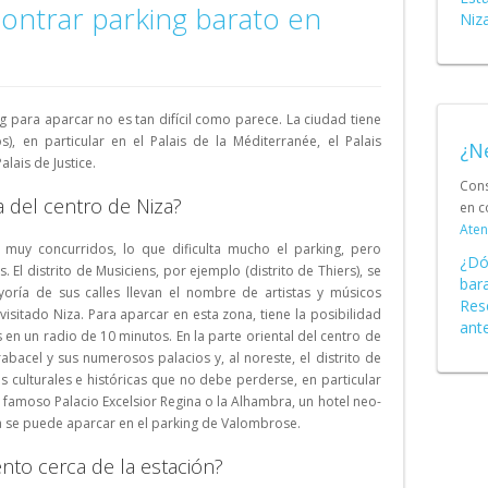
Schweiz (DE)
ntrar parking barato en
Niz
Suisse (FR)
g para aparcar no es tan difícil como parece. La ciudad tiene
), en particular en el Palais de la Méditerranée, el Palais
¿N
lais de Justice.
Cons
a del centro de Niza?
en c
Aten
 muy concurridos, lo que dificulta mucho el parking, pero
¿Dó
El distrito de Musiciens, por ejemplo (distrito de Thiers), se
bar
oría de sus calles llevan el nombre de artistas y músicos
Res
isitado Niza. Para aparcar en esta zona, tiene la posibilidad
ant
s en un radio de 10 minutos. En la parte oriental del centro de
rabacel y sus numerosos palacios y, al noreste, el distrito de
 culturales e históricas que no debe perderse, en particular
 famoso Palacio Excelsior Regina o la Alhambra, un hotel neo-
a se puede aparcar en el parking de Valombrose.
nto cerca de la estación?