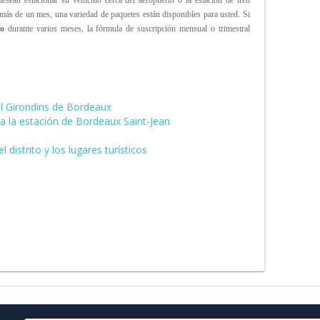
desean estacionar su vehículo cerca del aeropuerto
o la estación de tren
más de un mes, una variedad de paquetes están disponibles para usted. Si
to
durante varios meses, la fórmula de suscripción mensual o trimestral
el Girondins de Bordeaux
a la estación de Bordeaux Saint-Jean
 distrito y los lugares turísticos