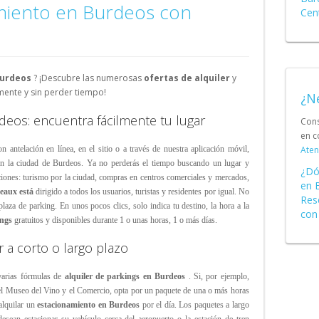
Schweiz (DE)
miento en Burdeos con
Cen
Suisse (FR)
Burdeos
? ¡Descubre las numerosas
ofertas de alquiler
y
ente y sin perder tiempo!
¿N
deos: encuentra fácilmente tu lugar
Cons
en c
n antelación en línea, en el sitio o a través de nuestra aplicación móvil,
Aten
en la ciudad de Burdeos. Ya no perderás el tiempo buscando un lugar y
¿Dó
iones: turismo por la ciudad, compras en
centros comerciales
y mercados,
en 
eaux está
dirigido a todos los usuarios, turistas y residentes por igual. No
Res
plaza de parking. En unos pocos clics, solo indica tu destino, la hora a la
con
ngs
gratuitos y disponibles durante 1 o unas horas, 1 o más días.
r a corto o largo plazo
 varias fórmulas de
alquiler de parkings en Burdeos
. Si, por ejemplo,
 el Museo del Vino y el Comercio, opta por un paquete de una o más horas
alquilar un
estacionamiento en Burdeos
por el día. Los paquetes a largo