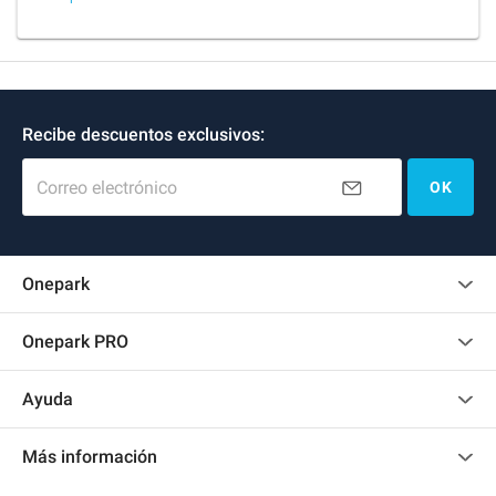
Recibe descuentos exclusivos:
Correo electrónico
OK
Onepark
Opinión de los clientes
Onepark PRO
Alquilar varias plazas de parking para mi empresa
Ayuda
Convertirse en colaborador
Contacto
Acceder a mi área de colaborador
Más información
Centro de ayuda