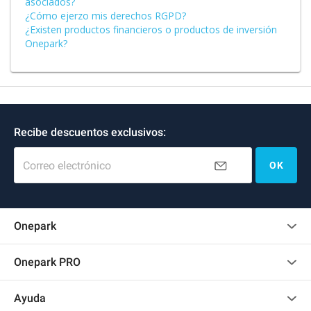
asociados?
¿Cómo ejerzo mis derechos RGPD?
¿Existen productos financieros o productos de inversión
Onepark?
Recibe descuentos exclusivos:
Correo electrónico
OK
Onepark
Opinión de los clientes
Onepark PRO
Alquilar varias plazas de parking para mi empresa
Ayuda
Convertirse en colaborador